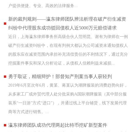
户提供便捷、专业、高效的法律服务...
新的裁判规则——瀛东律师团队辨法析理在破产衍生减资
纠纷中代理股东成功驳回债权人近5000万元赔偿请求
近日，上海瀛东律师事务所高级合伙人范明昆、谢有为律师在一例
破产衍生减资纠纷中，在现有判例大都认为公司减资未通知债权人
的股东应在减资范围内承担补充清偿责任的不利情况下，通过充分
挖掘案件事实和深入分析论证，从债权人信赖利益未减损...
勇于取证，精细辩护！部督知产刑案当事人获轻判
2019年6月至次年6月，黄某、蒋某认为潮牌服装的消费趋势向好，
从多家工厂或外贸代理人处分批采购A国际潮牌服装（其中部分服
装系“一日游”方式“进口”），并通过线上平台铺货，线下发展代理
商等方式进行销售。...
瀛东律师团队成功代理两起比特币挖矿新型案件