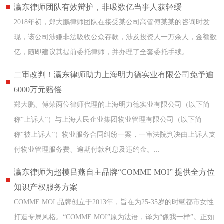
瀛东律师团队有效辩护，非吸数亿当事人获轻缓
2018年初，郑大鹏律师团队在接受某公司高管傅某某的咨询时发
现，该公司涉嫌非法吸收公众存款，涉及投资人一万余人，金额数
亿，随即建议其提前委托律师，并办理了全套委托手续。...
二审改判！瀛东律师助力上海明力德实业有限公司免予逾
6000万元赔偿
郑大鹏、傅荣两位律师代理的上海明力德实业有限公司（以下简
称“上诉人”）与上海人民企业集团物业管理有限公司（以下简
称“被上诉人”）物业服务合同纠纷一案，一审法院判决由上诉人支
付物业管理服务费、逾期付款利息及违约金。...
瀛东律师为超模吕燕自主品牌“COMME MOI” 提供全方位
知识产权服务方案
COMME MOI 品牌创立于2013年，旨在为25-35岁的时髦都市女性
打造专属风格。“COMME MOI”原为法语，译为“像我一样”。正如