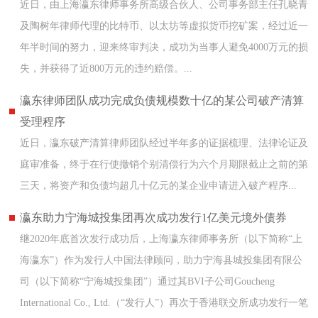
近日，由上海瀛东律师事务所高级合伙人、公司事务部主任孔晓青
及陶树年律师代理的比特币、以太坊等虚拟货币挖矿案，经过近一
年半时间的努力，迎来终审判决，成功为当事人避免4000万元的损
失，并获得了近800万元的违约赔偿。...
瀛东律师团队成功完成负债规模数十亿的某公司破产清算
受理程序
近日，瀛东破产清算律师团队经过半年多的证据梳理、法律论证及
庭审准备，终于在行使撤销个别清偿行为六个月期限截止之前的第
三天，将资产和负债均超几十亿元的某企业申请进入破产程序...
瀛东助力宁海城投集团再次成功发行1亿美元境外债券
继2020年底首次发行成功后，上海瀛东律师事务所（以下简称“上
海瀛东”）作为发行人中国法律顾问，助力宁海县城投集团有限公
司（以下简称“宁海城投集团”）通过其BVI子公司Goucheng
International Co., Ltd.（“发行人”）再次于香港联交所成功发行一笔