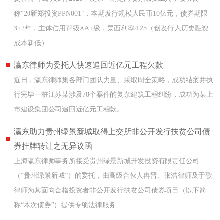
称“20新郑投资PPN001”，本期发行规模人民币10亿元，债券期限
3+2年，主体信用评级AA+级，票面利率4.25（创发行人历史融资
成本新低）...
瀛东律师为委托人快速追回近亿元工程欠款
近日，瀛东律师集各部门团队力量、采取周全策略，成功结案并执
行完毕一桩江苏某涉及78个案件的复杂建筑工程纠纷，成功为某上
市建设集团公司追回近亿元工程款。...
瀛东助力贵州绿景新城取得上交所非公开发行扶贫公司债
券挂牌转让之无异议函
上海瀛东律师事务所接受贵州绿景新城开发投资有限责任公司
（“贵州绿景新城”）的委托，由高级合伙人冉晋、张浩律师及于歌
律师为其面向合格投资者非公开发行扶贫公司债券项目（以下简
称“本次债券”）提供专项法律服务...