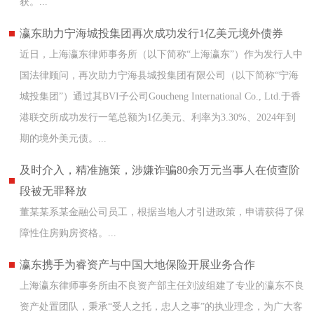
获。...
瀛东助力宁海城投集团再次成功发行1亿美元境外债券
近日，上海瀛东律师事务所（以下简称“上海瀛东”）作为发行人中
国法律顾问，再次助力宁海县城投集团有限公司（以下简称“宁海
城投集团”）通过其BVI子公司Goucheng International Co., Ltd.于香
港联交所成功发行一笔总额为1亿美元、利率为3.30%、2024年到
期的境外美元债。...
及时介入，精准施策，涉嫌诈骗80余万元当事人在侦查阶
段被无罪释放
董某某系某金融公司员工，根据当地人才引进政策，申请获得了保
障性住房购房资格。...
瀛东携手为睿资产与中国大地保险开展业务合作
上海瀛东律师事务所由不良资产部主任刘波组建了专业的瀛东不良
资产处置团队，秉承“受人之托，忠人之事”的执业理念，为广大客